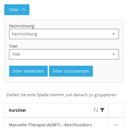
Datentabelle mit 120 Zeilen und 6 Spalten
Filter
Fachrichtung
Titel
Filter anwenden
Filter zurücksetzen
Ziehen Sie eine Spalte hierhin, um danach zu gruppieren
Kurstitel
2
Manuelle Therapie (AGMT) – Abschlusskurs