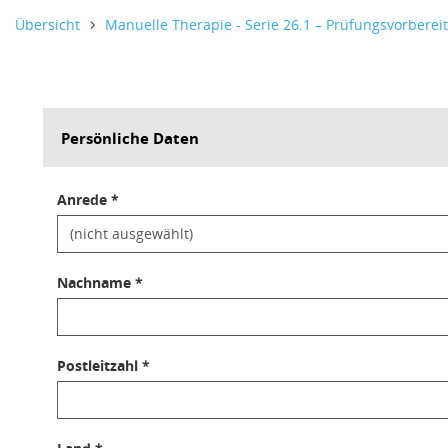
Informativer Text,
Informativer Text,
Informativer Text,
Übersicht
Manuelle Therapie - Serie 26.1 – Prüfungsvorbere
Persönliche Daten
Anrede *
Nachname *
Postleitzahl *