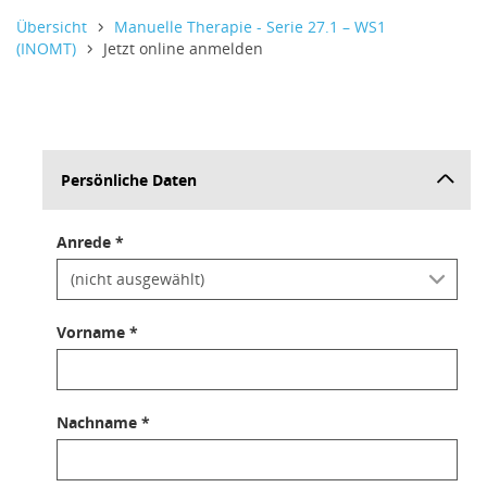
Informativer Text,
Informativer Text,
Informativer Text,
Übersicht
Manuelle Therapie - Serie 27.1 – WS1
(INOMT)
Jetzt online anmelden
Persönliche Daten
Anrede *
Vorname *
Nachname *