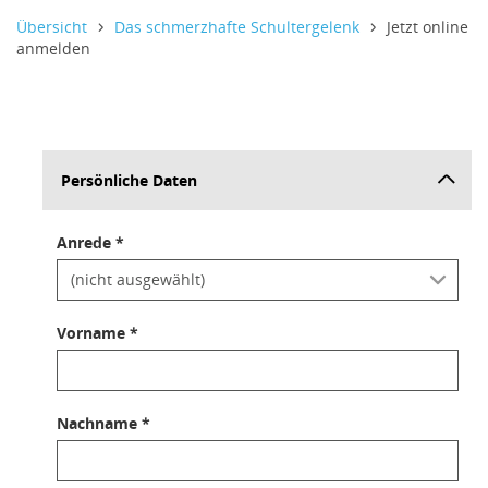
Informativer Text,
Informativer Text,
Informativer Text,
Übersicht
Das schmerzhafte Schultergelenk
Jetzt online
anmelden
Persönliche Daten
Anrede *
Vorname *
Nachname *