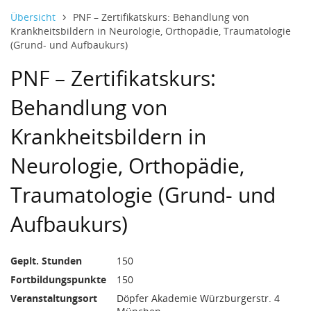
30 Euro und 0 Cent
Datentabelle mit 1 Zeilen und 8 Spalten
7. Februar bis 11. September 2027
Übersicht
PNF – Zertifikatskurs: Behandlung von
Krankheitsbildern in Neurologie, Orthopädie, Traumatologie
(Grund- und Aufbaukurs)
PNF – Zertifikatskurs:
Behandlung von
Krankheitsbildern in
Neurologie, Orthopädie,
Traumatologie (Grund- und
Aufbaukurs)
Geplt. Stunden
150
Fortbildungspunkte
150
Veranstaltungsort
Döpfer Akademie Würzburgerstr. 4