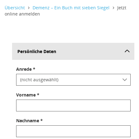
Informativer Text,
Informativer Text,
Informativer Text,
Übersicht
Demenz – Ein Buch mit sieben Siegel
Jetzt
online anmelden
Persönliche Daten
Anrede *
Vorname *
Nachname *