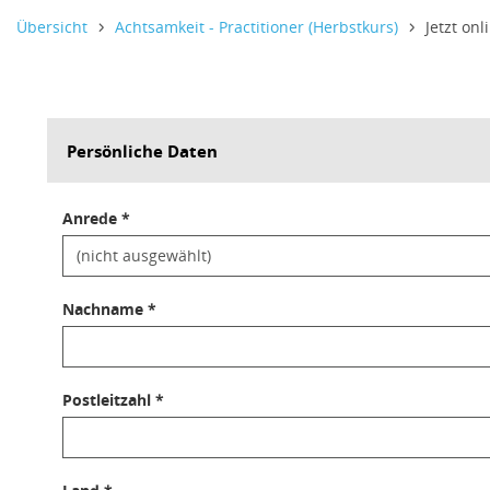
Informativer Text,
Informativer Text,
Informativer Text,
Übersicht
Achtsamkeit - Practitioner (Herbstkurs)
Jetzt on
Persönliche Daten
Anrede *
Nachname *
Postleitzahl *