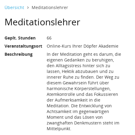
699 Euro und 0 Cent
(23. April 2027)
(24. April 2027)
(25. April 2027)
(21. Mai 2027)
(22. Mai 2027)
(23. Mai 2027)
(11. Juni 2027)
(12. Juni 2027)
(13. Juni 2027)
16:00 - 20:00 U
10:00 - 16:00 U
10:00 - 16:00 U
16:00 - 20:00 U
10:00 - 16:00 U
10:00 - 16:00 U
16:00 - 20:00 U
10:00 - 16:00 U
10:00 - 16:00 U
Datentabelle mit 1 Zeilen und 8 Spalten
22. April bis 12. Juni 2027
Übersicht
Meditationslehrer
Meditationslehrer
Geplt. Stunden
66
Veranstaltungsort
Online-Kurs Ihrer Döpfer Akademie
Beschreibung
In der Meditation geht es darum, die
eigenen Gedanken zu beruhigen,
den Alltagsstress hinter sich zu
lassen, Hektik abzubauen und zu
innerer Ruhe zu finden. Der Weg zu
diesem Gewahrsein führt über
harmonische Körperstellungen,
Atemkontrolle und das Fokussieren
der Aufmerksamkeit in die
Meditation. Die Entwicklung von
Achtsamkeit im gegenwärtigen
Moment und das Lösen von
zwanghaften Denkmustern steht im
Mittelpunkt.