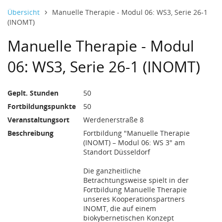
490 Euro und 0 Cent
(10. Januar 2028)
(11. Januar 2028)
(12. Januar 2028)
(13. Januar 2028)
(14. Januar 2028)
09:00 - 17:30 U
09:00 - 17:30 U
09:00 - 17:30 U
09:00 - 17:30 U
09:00 - 17:30 U
Datentabelle mit 1 Zeilen und 8 Spalten
9. Januar bis 13. Januar 2028
Übersicht
Manuelle Therapie - Modul 06: WS3, Serie 26-1
(INOMT)
Manuelle Therapie - Modul
06: WS3, Serie 26-1 (INOMT)
Geplt. Stunden
50
Fortbildungspunkte
50
Veranstaltungsort
Werdenerstraße 8
Beschreibung
Fortbildung "Manuelle Therapie
(INOMT) – Modul 06: WS 3" am
Standort Düsseldorf
Die ganzheitliche
Betrachtungsweise spielt in der
Fortbildung Manuelle Therapie
unseres Kooperationspartners
INOMT, die auf einem
biokybernetischen Konzept