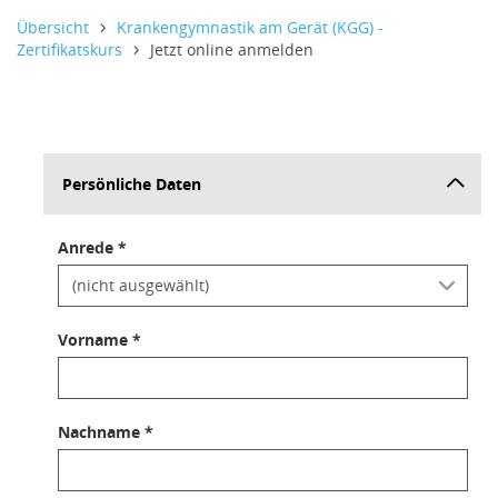
Informativer Text,
Informativer Text,
Informativer Text,
Übersicht
Krankengymnastik am Gerät (KGG) -
Zertifikatskurs
Jetzt online anmelden
Persönliche Daten
Anrede *
Vorname *
Nachname *