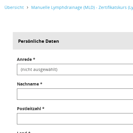
Informativer Text,
Informativer Text,
Informativer Text,
Übersicht
Manuelle Lymphdrainage (MLD) - Zertifikatskurs (L
Persönliche Daten
Anrede *
Nachname *
Postleitzahl *