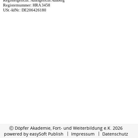
Registergericht: Amtsgericht Amberg
Registernummer: HRA 3458
USt.-IdNr.: DE206426180
Ⓒ Döpfer Akademie, Fort- und Weiterbildung e.K. 2026
powered by
easySoft Publish
Impressum
Datenschutz