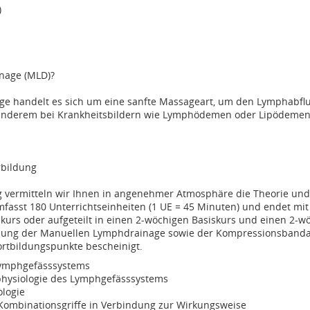
)
nage (MLD)?
ge handelt es sich um eine sanfte Massageart, um den Lymphabf
 anderem bei Krankheitsbildern wie Lymphödemen oder Lipödemen 
rbildung
g vermitteln wir Ihnen in angenehmer Atmosphäre die Theorie und
fasst 180 Unterrichtseinheiten (1 UE = 45 Minuten) und endet mit
s oder aufgeteilt in einen 2-wöchigen Basiskurs und einen 2-wö
chnung der Manuellen Lymphdrainage sowie der Kompressionsbanda
ortbildungspunkte bescheinigt.
Lymphgefässsystems
physiologie des Lymphgefässsystems
logie
 Kombinationsgriffe in Verbindung zur Wirkungsweise