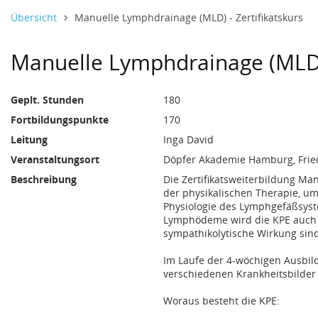
1575 Euro und 0 Cent
Datentabelle mit 1 Zeilen und 8 Spalten
3. Oktober bis 28. Oktober 2027
Übersicht
Manuelle Lymphdrainage (MLD) - Zertifikatskurs
Manuelle Lymphdrainage (MLD) 
Geplt. Stunden
180
Fortbildungspunkte
170
Leitung
Inga David
Veranstaltungsort
Döpfer Akademie Hamburg, Frie
Beschreibung
Die Zertifikatsweiterbildung M
der physikalischen Therapie, u
Physiologie des Lymphgefäßsys
Lymphödeme wird die KPE auch i
sympathikolytische Wirkung sind 
Im Laufe der 4-wöchigen Ausbil
verschiedenen Krankheitsbilder
Woraus besteht die KPE: