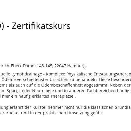
- Zertifikatskurs
drich-Ebert-Damm 143-145, 22047 Hamburg
anuelle Lymphdrainage - Komplexe Physikalische Entstauungsthera
m Ödeme verschiedenster Ursachen zu behandeln. Diese besonder
tems als auch auf die Ödembeschaffenheit abgestimmt. Neben der
m Sport, in der Neurologie und in anderen Fachbereichen häufig 
hier ein häufig erklärtes Therapieziel.
dung erfährt der Kursteilnehmer nicht nur die klassischen Grund
 erarbeitet und in der praktischen Umsetzung geübt.