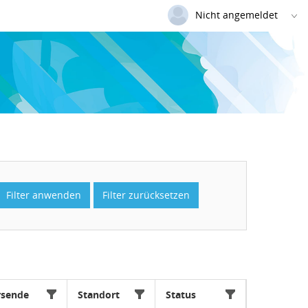
Nicht angemeldet
Deutsch
|
Englisch
Login
Versionsnummer: 2026.1.04.62421
Filter anwenden
Filter zurücksetzen
rsende
Standort
Status