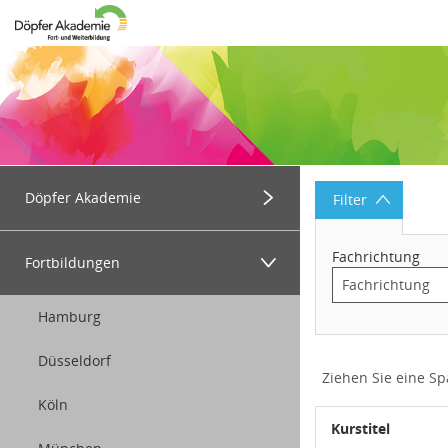
Datentabelle mit 13 Zeilen und 6 Spalten
Menügruppe
Döpfer Akademie
Filter
Menügruppe
Herzlich Willkommen
Fachrichtung
Fortbildungen
Über uns
Hamburg
Informationen
Düsseldorf
Ziehen Sie eine Sp
Köln
Kurstitel