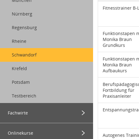
München
Fitnesstrainer B-
Nürnberg
Regensburg
Funktionstapen m
Monika Braun
Rheine
Grundkurs
Schwandorf
Funktionstapen m
Monika Braun
Krefeld
Aufbaukurs
Potsdam
Berufspädagogis
Fortbildung für
Testbereich
Praxisanleiter
Menügruppe
Entspannungstra
Fachwirte
Menügruppe
Alle Angebote
Onlinekurse
Autogenes Traini