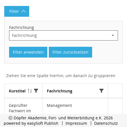
Filter
Fachrichtung
Filter anwenden
Filter zurücksetzen
Ziehen Sie eine Spalte hierhin, um danach zu gruppieren
Kurstitel
2
Fachrichtung
Geprüfter
Management
Fachwirt im
Gesundheits-
Ⓒ Döpfer Akademie, Fort- und Weiterbildung e.K. 2026
und
powered by
easySoft Publish
Impressum
Datenschutz
Sozialwesen